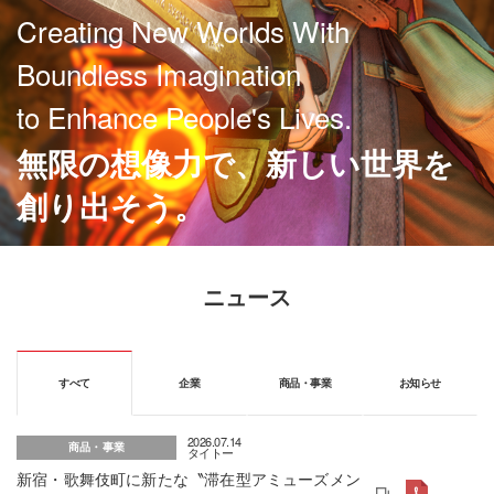
Creating New Worlds With
Boundless Imagination
to Enhance People's Lives.
無限の想像力で、
新しい世界を
創り出そう。
ニュース
すべて
企業
商品・事業
お知らせ
2026.07.14
商品・事業
タイトー
新宿・歌舞伎町に新たな〝滞在型アミューズメン