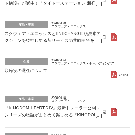
ト施設〟が誕生！『タイトーステーション 新宿歌
舞伎町店』7月17日（金）5～9階を新たにオープ
ンし、フロアが倍増！
2026.06.29
商品・事業
スクウェア・エニックス
スクウェア・エニックスとENECHANGE 脱炭素ア
クションを後押しする新サービスの共同開発をス
タート
2026.06.24
企業
スクウェア・エニックス・ホールディングス
取締役の選任について
274KB
2026.06.10
商品・事業
スクウェア・エニックス
『KINGDOM HEARTS IV』最新トレーラー公開～
シリーズの物語がまとめて楽しめる『KINGDOM
HEARTS Collection [I～III]』は予約開始～
2026.06.10