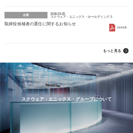
アンカ・フローラ』を発表。Nintendo Switch 2版
『ドラゴンクエストXI 過ぎ去りし時を求めて
2026.05.25
S』予約開始
企業
スクウェア・エニックス・ホールディングス
取締役候補者の選任に関するお知らせ
244KB
もっと見る
スクウェア・エニックス・グループについて