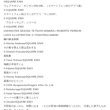
©SQUARE ENIX
ウェブマガジン「ガンガンONLINE」（スマートフォン向けアプリ版）
© SQUARE ENIX
スマートフォン向けマンガアプリ「マンガUP
!
」
© SQUARE ENIX
「アルティマニア」シリーズ
© SQUARE ENIX
CHARACTER DESIGN: TETSUYA NOMURA / ROBERTO FERRARI
LOGO ILLUSTRATION: © YOSHITAKA AMANO
鋼の錬金術師
© Hiromu Arakawa/SQUARE ENIX
その着せ替え人形は恋をする
© Shinichi Fukuda/SQUARE ENIX
黒執事
© Yana Toboso/SQUARE ENIX
地縛少年花子くん
© AidaIro/SQUARE ENIX
黄泉のツガイ
© Hiromu Arakawa/SQUARE ENIX
薬屋のひとりごと
© 2026 Hyuganatsu/Imagica Infos Co.,Ltd.
© Nekokurage/SQUARE ENIX
© Itsuki Nanao/SQUARE ENIX
スーパーの裏でヤニ吸うふたり
© Jinushi/SQUARE ENIX
片田舎のおっさん、剣聖になる ～ただの田舎の剣術師範だったのに、大成した弟子たちが