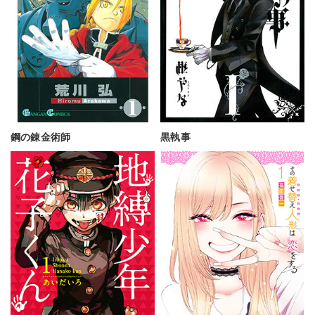
鋼の錬金術師
黒執事