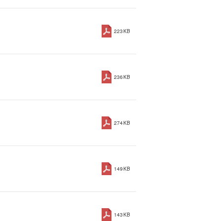
223KB
236KB
274KB
149KB
143KB