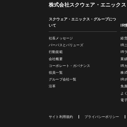
株式会社スクウェア・エニックス
スクウェア・エニックス・グループにつ
いて
IR
社長メッセージ
経
パーパスとバリューズ
IR
行動規範
IR
会社概要
業
コーポレート・ガバナンス
IR
役員一覧
株
グループ会社一覧
IR
沿革
免
よ
電
サイト利用規約
プライバシーポリシー