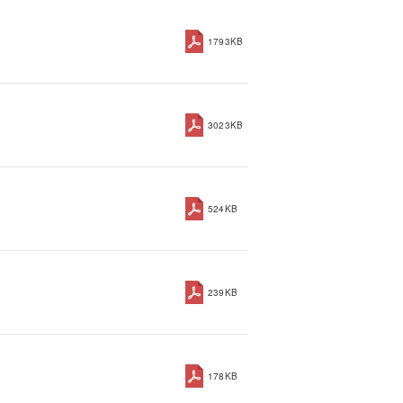
1793KB
3023KB
524KB
239KB
178KB