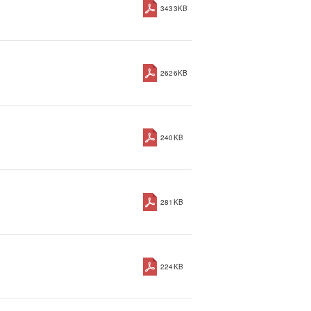
3433KB
2626KB
240KB
281KB
224KB