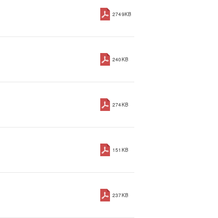
2749KB
240KB
274KB
151KB
237KB