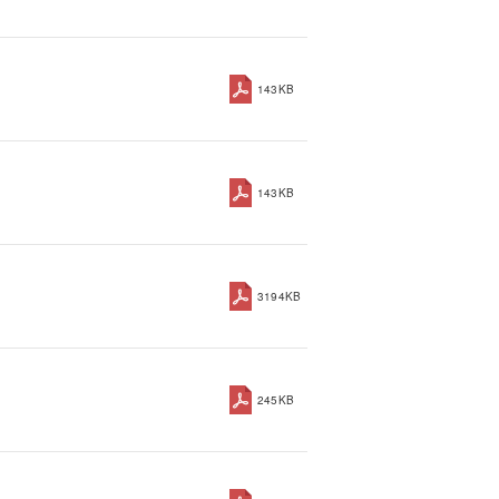
143KB
143KB
3194KB
245KB