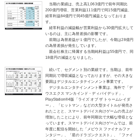
当期の業績は、売上高1,063億円で前年同期比
200億円増収、営業利益111億円で同15億円減益、
経常利益84億円で同45億円減益となっておりま
す。
経常利益の減益幅が営業利益から30億円拡大して
いるのは、主に為替差損の影響です。
前期は為替差益が１億円でしたが、今期は28億円
の為替差損が発生しています。
親会社株主に帰属する当期純利益は55億円で、同
18億円の減益となりました。
続いて、セグメント別の業績です。当期は、前年
同期比で増収減益となっておりますが、その大きな
要因はデジタルエンタテインメント事業です。
デジタルエンタテインメント事業は、海外で「デ
ウスエクス マンカインド・ディバイデッド」、
PlayStation®4版「ライズ オブ ザ トゥームレイダ
ー」、「ヒットマン」などの大型タイトルが発売さ
れたことと、スマートデバイス向けゲームの売上が
増加したことにより、前年同期比で大幅な増収とな
っています。スマートデバイス向けゲームでは、前
年度に配信を開始した「メビウス ファイナルファ
ンタジー」、「星のドラゴンクエスト」、「ファイ