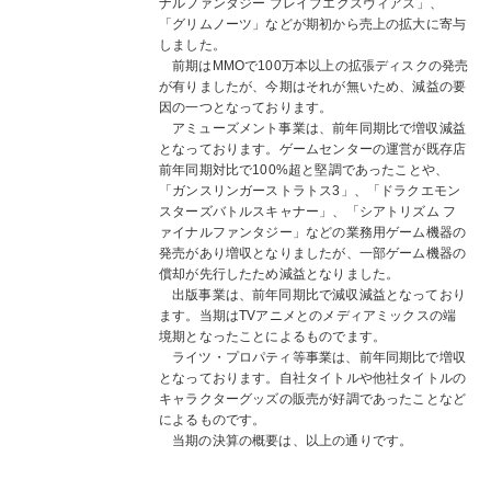
ナルファンタジー ブレイブエクスヴィアス」、
「グリムノーツ」などが期初から売上の拡大に寄与
しました。
前期はMMOで100万本以上の拡張ディスクの発売
が有りましたが、今期はそれが無いため、減益の要
因の一つとなっております。
アミューズメント事業は、前年同期比で増収減益
となっております。ゲームセンターの運営が既存店
前年同期対比で100%超と堅調であったことや、
「ガンスリンガーストラトス3」、「ドラクエモン
スターズバトルスキャナー」、「シアトリズム フ
ァイナルファンタジー」などの業務用ゲーム機器の
発売があり増収となりましたが、一部ゲーム機器の
償却が先行したため減益となりました。
出版事業は、前年同期比で減収減益となっており
ます。当期はTVアニメとのメディアミックスの端
境期となったことによるものでます。
ライツ・プロパティ等事業は、前年同期比で増収
となっております。自社タイトルや他社タイトルの
キャラクターグッズの販売が好調であったことなど
によるものです。
当期の決算の概要は、以上の通りです。