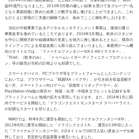
2014年3月期の連結業績は、売上高1,550億円、営業利益105億円、純利
益65億円となりました。2013年3月期の厳しい結果を受けて全グループ一丸
となり業績回復に努めた結果この数字を成し遂げることができました。これ
もひとえに皆様のご支援の賜物であり、改めてここに御礼申し上げます。
当社の中核事業であるデジタルエンタテインメント事業は、後述の通り、
事業改革を進めているところであります。2014年3月期は、欧米のスタジオ
を中心に開発方針や組織体制の見直しを強力に推し進めるとともに、既存の
ラインアップによる収益改善にも取り組んでまいりました。家庭用ゲーム機
向けタイトルでは、「ファイナルファンタジーX/X-2 HDリマスター」、
「Thief」（欧米のみ）、「トゥームレイダー ディフィニティブエディショ
ン」等の販売が当初の計画よりも好調でした。
スマートデバイス、PCブラウザ等をプラットフォームとしたコンテンツ
においては、ブラウザゲーム「戦国IXA（イクサ）」が引き続き収益貢献す
る一方、スマートフォン向けゲーム「拡散性ミリオンアーサー」が、
PlayStation Vita版の発売や、韓国・台湾・中国本土でヒットを記録する等、
プラットフォームと地域の拡大を実現しております。また、2014年1月に国
内でサービスを開始した「ドラゴンクエストモンスターズ スーパーライト」
が好調なスタートを切りました。
MMOでは、昨年8月に運営を開始した「ファイナルファンタジーXIV」、
2012年8月に運営を開始した「ドラゴンクエストX」、運営が13年目に入っ
た「ファイナルファンタジーXI」の3タイトルで100万人近い課金ユーザを維
持しており、安定的な収益基盤を確立いたしました。