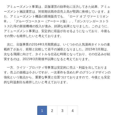
アミューズメント事業は、店舗運営の効率化に注力してきた結果、アミュ
ーズメント施設運営は、対前期比既存店売上高が堅調に推移しています。ま
た、アミューズメント機器の開発販売でも、「ロード オブ ヴァーミリオン
III」、「グルーヴコースター（アーケード版）」、｢ガンスリンガー ストラ
トス2｣等の新規機種の投入が進み、好調な結果となりました。このように、
アミューズメント事業は、安定的に収益が出せるようになっており、今後も
その勢いを維持したいと考えております。
次に、出版事業の2014年3月期業績は、いくつかの人気漫画タイトルの連
載終了があり、前期と比較して若干の減収となりました。2015年3月期は、
次なる飛躍に向けて、タイトルを仕込む時期となっており、その仕込みが結
実するのは、2015年3月期後半以降になると考えております。
一方、ライツ・プロパティ等事業は安定的に売上・利益を出しておりま
す。売上の規模は小さいですが、一次著作を含めたIP のグランドデザインの
強化という観点から、重要な事業と位置づけておりますので、今後とも安定
的な利益創出を維持したいと考えております。
1
2
3
4