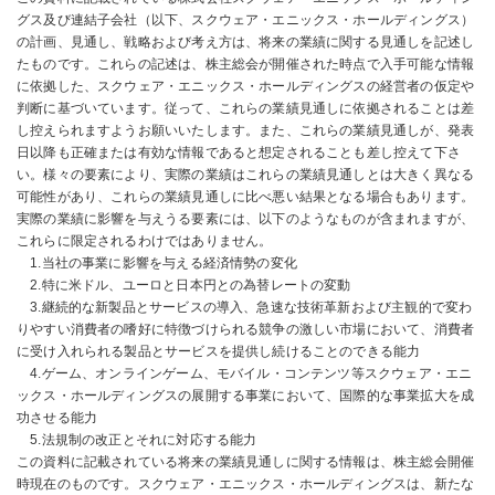
グス及び連結子会社（以下、スクウェア・エニックス・ホールディングス）
の計画、見通し、戦略および考え方は、将来の業績に関する見通しを記述し
たものです。これらの記述は、株主総会が開催された時点で入手可能な情報
に依拠した、スクウェア・エニックス・ホールディングスの経営者の仮定や
判断に基づいています。従って、これらの業績見通しに依拠されることは差
し控えられますようお願いいたします。また、これらの業績見通しが、発表
日以降も正確または有効な情報であると想定されることも差し控えて下さ
い。様々の要素により、実際の業績はこれらの業績見通しとは大きく異なる
可能性があり、これらの業績見通しに比べ悪い結果となる場合もあります。
実際の業績に影響を与えうる要素には、以下のようなものが含まれますが、
これらに限定されるわけではありません。
1.当社の事業に影響を与える経済情勢の変化
2.特に米ドル、ユーロと日本円との為替レートの変動
3.継続的な新製品とサービスの導入、急速な技術革新および主観的で変わ
りやすい消費者の嗜好に特徴づけられる競争の激しい市場において、消費者
に受け入れられる製品とサービスを提供し続けることのできる能力
4.ゲーム、オンラインゲーム、モバイル・コンテンツ等スクウェア・エニ
ックス・ホールディングスの展開する事業において、国際的な事業拡大を成
功させる能力
5.法規制の改正とそれに対応する能力
この資料に記載されている将来の業績見通しに関する情報は、株主総会開催
時現在のものです。スクウェア・エニックス・ホールディングスは、新たな