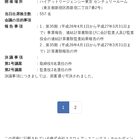
開 催 場 所
：
ハイアットリージェンシー東京 センチュリールーム
（東京都新宿区西新宿二丁目7番2号）
当日出席株主数
：
557 名
会議の目的事項
報 告 事 項
：
1．第35期（平成26年4月1日から平成27年3月31日ま
で）事業報告、連結計算書類並びに会計監査人及び監査
役会の連結計算書類監査結果報告の件
2．第35期（平成26年4月1日から平成27年3月31日ま
で）計算書類報告の件
決 議 事 項
：
第1号議案
：
取締役6名選任の件
第2号議案
：
監査役2名選任の件
決議事項につきましては、原案通り可決されました。
1
2
この資料に記載されている株式会社スクウェア・エニックス・ホールディン