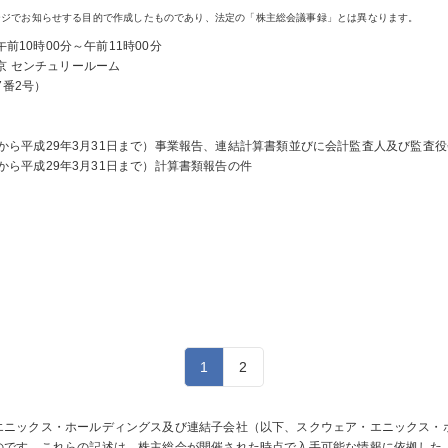
ージでお知らせする目的で作成したものであり、法定の「株主総会議事録」とは異なります。
前10時00分～午前11時00分
京 センチュリールーム
番2号）
1日から平成29年3月31日まで）事業報告、連結計算書類並びに会計監査人及び監
日から平成29年3月31日まで）計算書類報告の件
1
2
エニックス・ホールディングス及び連結子会社（以下、スクウェア・エニックス・
のです。これらの記述は、株主総会が開催された時点で入手可能な情報に依拠した