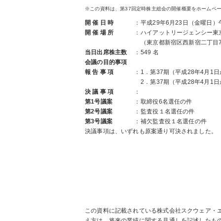
※この資料は、第37回定時株主総会の開催概要をホームペ
開 催 日 時
：
平成29年6月23日（金曜日）午
開 催 場 所
：
ハイアットリージェンシー東
（東京都新宿区西新宿二丁目7
当日出席株主数
：
549 名
会議の目的事項
報 告 事 項
：
1．第37期（平成28年4月
2．第37期（平成28年4月1
決 議 事 項
：
第1号議案
：
取締役6名選任の件
第2号議案
：
監査役１名選任の件
第3号議案
：
補欠監査役１名選任の件
決議事項は、いずれも原案通り可決されました。
この資料に記載されている株式会社スクウェア・
え方は、将来の業績に関する見通しを記述したも