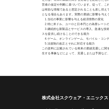
営者の仮定や判断に基づいています。従って、こ
は有効な情報であると想定されることも差し控え
となる場合もあります。実際の業績に影響を与え
1.当社の事業に影響を与える経済情勢の変化
2.特に米ドル、ユーロと日本円との為替レート
3.継続的な新製品とサービスの導入、急速な技
スを提供し続けることのできる能力
4.ゲーム、オンラインゲーム、モバイル・コン
5.法規制の改正とそれに対応する能力
この資料に記載されている将来の業績見通しに関
生する事象などによって、見通しまたは予測など
株式会社スクウェア・エニックス