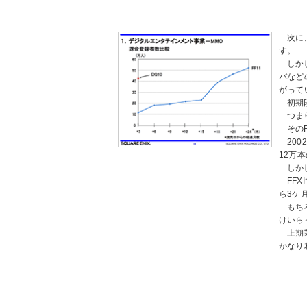
次に
す。
しか
バなど
がって
初期
つま
その
20
12万
しか
FF
ら3ケ
もち
けいら
上期
かなり