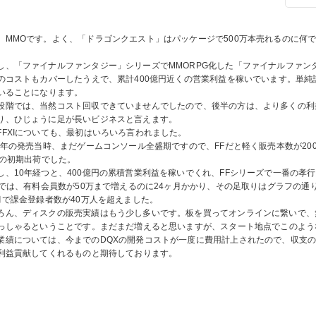
、MMOです。よく、「ドラゴンクエスト」はパッケージで500万本売れるのに何
し、「ファイナルファンタジー」シリーズでMMORPG化した「ファイナルファンタジ
のコストもカバーしたうえで、累計400億円近くの営業利益を稼いでいます。単純計
いることになります。
段階では、当然コスト回収できていませんでしたので、後半の方は、より多くの利
り、ひじょうに足が長いビジネスと言えます。
FFXIについても、最初はいろいろ言われました。
02年の発売当時、まだゲームコンソール全盛期ですので、FFだと軽く販売本数が2
本の初期出荷でした。
し、10年経つと、400億円の累積営業利益を稼いでくれ、FFシリーズで一番の孝
XIでは、有料会員数が50万まで増えるのに24ヶ月かかり、その足取りはグラフの
月で課金登録者数が40万人を超えました。
ろん、ディスクの販売実績はもう少し多いです。板を買ってオンラインに繋いで、
っしゃるということです。まだまだ増えると思いますが、スタート地点でこのよう
業績については、今までのDQXの開発コストが一度に費用計上されたので、収支
利益貢献してくれるものと期待しております。