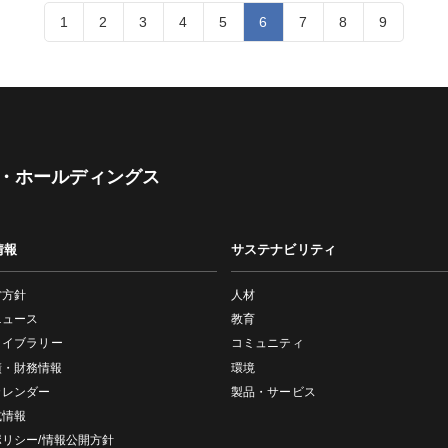
1
2
3
4
5
6
7
8
9
・ホールディングス
情報
サステナビリティ
営方針
人材
ニュース
教育
ライブラリー
コミュニティ
績・財務情報
環境
カレンダー
製品・サービス
式情報
ポリシー/情報公開方針