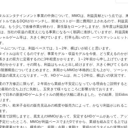
タルエンタテインメント事業の中身について、MMOは、利益貢献という点では、
イトルであるDQXがローンチし、開発コストが一度に費用計上されるので、利益
XIVは、もう少しで改修作業が終わり、新生版をローンチしますが、当年度は利益
Oは、当社の収益の底支えになる事業になるべく順調に進捗していますが、利益貢
シャルゲーム等は、大きく伸びています。打率も高いので、一つスマッシュヒット
す。
ゲームについては、利益ベースでは、1～2年、横ばいが続くと思います。
タイトルは出てくるのですが、事業モデル・収益モデルを今後、どう変えるのかが
客さまの双方に定着するのに3年程度かかります。 1～2年前から申し上げていま
間がかかります。その間も、利益はちゃんと出し続けますが、大きく伸びてくるの
3階層構造についてまとめますと、来期からMMOが本格的に立ち上がり、ソーシ
収益の底支えになります。一方、HDゲームは、向こう2年位、横ばいの状況です。
度の下方修正に限らず、２年前から業績が不安定になっている理由をご説明すると
IVの最初の立ち上げに失敗し、玉突きで様々なところに影響が出ております。
きで日本の新規HDゲームタイトルの開発が大幅に遅れました。その結果、旧Eido
ります。
に伴い、欧米子会社の販売見込みの精度や販売力によって、かなり利益がぶれるこ
ます。
構造で説明しますと、底支えのMMOがあって、安定するHDゲームがあって、ア
予定だったところ、MMOが利益ベースでまだ0ですから、業績を組み立てる上では
変動要素が大きい。構造的に、前期・今期・来期は、業績がボラタイルな状態が続