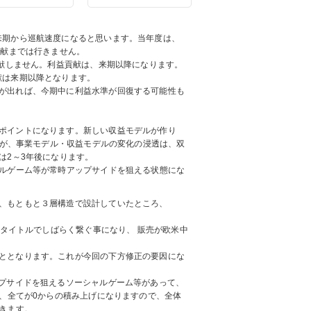
来期から巡航速度になると思います。当年度は、
貢献までは行きません。
貢献しません。利益貢献は、来期以降になります。
献は来期以降となります。
が出れば、今期中に利益水準が回復する可能性も
ポイントになります。新しい収益モデルが作り
すが、事業モデル・収益モデルの変化の浸透は、双
は2～3年後になります。
ャルゲーム等が常時アップサイドを狙える状態にな
、もともと３層構造で設計していたところ、
sタイトルでしばらく繋ぐ事になり、 販売が欧米中
ととなります。これが今回の下方修正の要因にな
ップサイドを狙えるソーシャルゲーム等があって、
、全てが0からの積み上げになりますので、全体
きます。