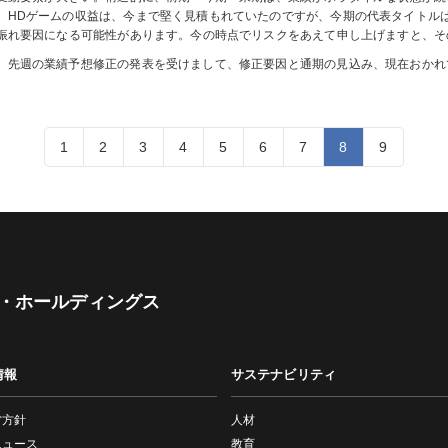
、HDゲームの収益は、今まで堅く見積もれていたのですが、今期の代表タイトル
振れ要因になる可能性があります。今の時点でリスクをあえて申し上げますと、そ
、先週の業績予想修正の発表を受けまして、修正要因と通期の見込み、現在おかれ
1
2
3
4
5
6
7
8
9
・ホールディングス
情報
サステナビリティ
営方針
人材
ニュース
教育