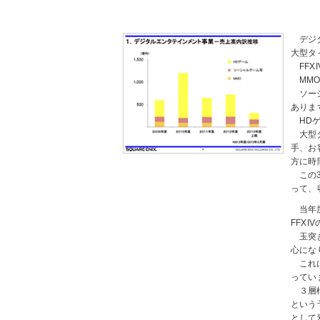
デジ
大型タ
FF
MM
ソー
ありま
HD
大型
手、お
方に時
この
って、
当年
FFX
玉突
心にな
これ
ってい
３層
という
として