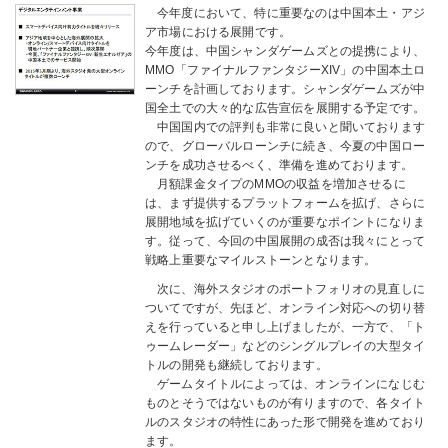
今年度において、特に重要なのは中国本土・アジ
ア市場における展開です。
今年度は、中国シャンダゲームズとの提携により、
MMO「ファイナルファンタジーXIV」の中国本土ロ
ーンチを計画しております。シャンダゲームズが中
国全土での大々的な広告宣伝を展開する予定です。
中国国内での評判も非常に良いと聞いております
ので、グローバルローンチに続き、今夏の中国ロー
ンチを成功させるべく、準備を進めております。
月額課金タイプのMMOの収益を増加させるに
は、まず提供するプラットフォームを拡げ、さらに
展開地域を拡げていくのが重要なポイントになりま
す。従って、今回の中国展開の成否は我々にとって
戦略上重要なマイルストーンとなります。
次に、海外スタジオのポートフォリオの見直しに
ついてですが、先ほど、オンライン対応への切り替
えを行っていると申し上げましたが、一方で、「ト
ゥームレーダー」などのシングルプレイの大型タイ
トルの開発も継続しております。
ゲームタイトルによっては、オンラインになじむ
ものとそうではないものが有りますので、各タイト
ルのスタジオの特性にあった形で開発を進めており
ます。