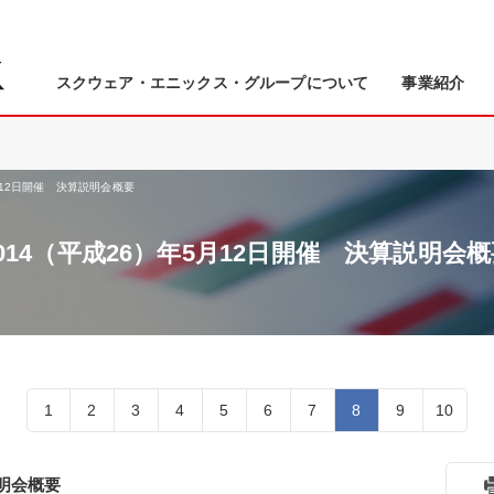
スクウェア・エニックス・グループについて
事業紹介
月12日開催 決算説明会概要
014（平成26）年5月12日開催 決算説明会
1
2
3
4
5
6
7
8
9
10
説明会概要