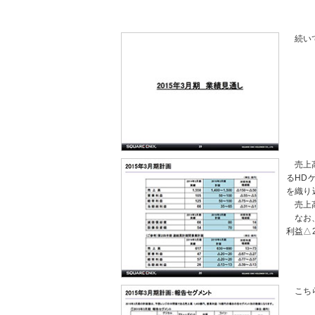
続い
売上
るHD
を織り
売上
なお
利益△
こち