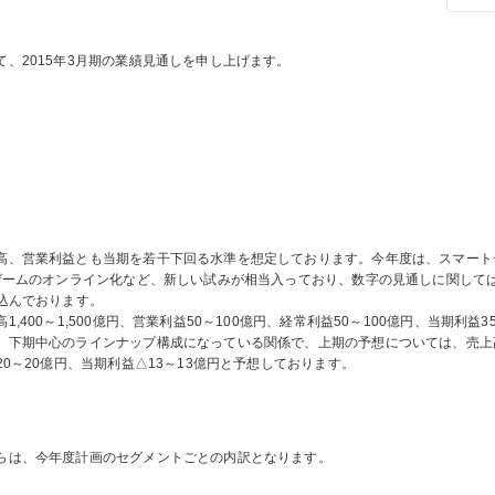
て、2015年3月期の業績見通しを申し上げます。
高、営業利益とも当期を若干下回る水準を想定しております。今年度は、スマート
ゲームのオンライン化など、新しい試みが相当入っており、数字の見通しに関して
込んでおります。
高1,400～1,500億円、営業利益50～100億円、経常利益50～100億円、当期利
、下期中心のラインナップ構成になっている関係で、上期の予想については、売上高6
20～20億円、当期利益△13～13億円と予想しております。
らは、今年度計画のセグメントごとの内訳となります。