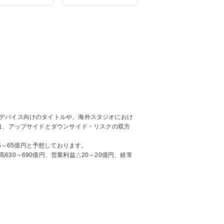
デバイス向けのタイトルや、海外スタジオにおけ
は、アップサイドとダウンサイド・リスクの双方
益35～65億円と予想しております。
30～690億円、営業利益△20～20億円、経常