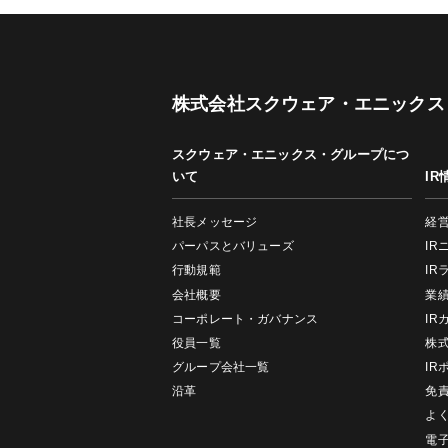
株式会社スクウェア・エニックス
スクウェア・エニックス・グループにつ
いて
IR
社長メッセージ
経
パーパスとバリューズ
IR
行動規範
IR
会社概要
業
コーポレート・ガバナンス
IR
役員一覧
株
グループ会社一覧
IR
沿革
免
よ
電