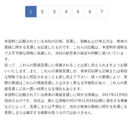
1
2
3
4
5
6
7
本資料に記載されている当社の計画、見通し、戦略および考え方は、将来の
業績に関する見通しを記述したものです。これらの記載は、本資料作成時点
で入手可能な情報に依拠した、当社の経営者の仮定や判断に基づいていま
す。
従って、これらの業績見通しに依拠されることは差し控えられますようお願
いいたします。また、これらの業績見通しが、発表日以降も正確または有効
な情報であると想定されることも差し控えて下さい。様々の要素により、実
際の業績はこれらの業績見通しとは大きく異なる可能性があり、これらの業
績見通しに比べ悪い結果となる場合もあります。
本資料に記載されている将来の業績見通しに関する情報は、2017年11月8日
現在のものです。当社は、新たな情報や2017年11月8日以降に発生する事象
などによって、見通しまたは予測など、当社の将来の業績に関する見通しを
更新しまたは修正する義務を負うものではありません。