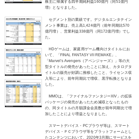
株主に帰属する四半期純利益160億円（同51億円
増）となりました。
セグメント別の業績です。デジタルエンタテイン
メント事業は、売上高1,424億円（前年同期比570
億円増）、営業利益338億円（同172億円増）でし
た。
HDゲームは、家庭用ゲーム機向けタイトルにお
いて、「FINAL FANTASY VII REMAKE」、
「Marvel’s Avengers（アベンジャーズ）」等の大
型タイトルの発売があったことに加え、カタログタ
イトルの販売が好調に推移したこと、ライセンス収
入等により、前年同期比で増収、黒字転換となりま
した。
MMOは、「ファイナルファンタジーXIV」の拡張
パッケージの発売があったため減収となったもの
の、同タイトルの月額課金会員数が前年同期比で増
加したことにより増益となりました。
スマートデバイス・PCブラウザ等は、スマート
デバイス・ＰＣブラウザ等をプラットフォームとし
たコンテンツにおいて、2020年3月期にサービスを