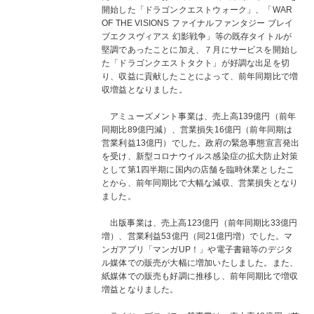
開始した「ドラゴンクエストウォーク」、「WAR
OF THE VISIONS ファイナルファンタジー ブレイ
ブエクスヴィアス 幻影戦争」等の既存タイトルが
堅調であったことに加え、７月にサービスを開始し
た「ドラゴンクエストタクト」が好調な出足を切
り、収益に貢献したことによって、前年同期比で増
収増益となりました。
アミューズメント事業は、売上高139億円（前年
同期比89億円減）、営業損失16億円（前年同期は
営業利益13億円）でした。政府の緊急事態宣言発出
を受け、新型コロナウイルス感染症の拡大防止対策
として第1四半期に国内の店舗を臨時休業としたこ
とから、前年同期比で大幅な減収、営業損失となり
ました。
出版事業は、売上高123億円（前年同期比33億円
増）、営業利益53億円（同21億円増）でした。マ
ンガアプリ「マンガUP！」や電子書籍等のデジタ
ル媒体での販売が大幅に増加いたしました。また、
紙媒体での販売も好調に推移し、前年同期比で増収
増益となりました。