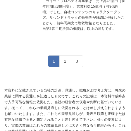
ライツ・プロパティ等事業は、売上高48億円（前
年同期比3億円増）、営業利益15億円（同9億円
増）でした。自社コンテンツのキャラクターグッ
ズ、サウンドトラックの販売等が好調に推移したこ
とから、前年同期比で増収増益となりました。
当第2四半期決算の概要は、以上の通りです。
1
2
3
本資料に記載されている当社の計画、見通し、戦略および考え方は、将来の
業績に関する見通しを記述したものです。これらの記載は、本資料作成時点
で入手可能な情報に依拠した、当社の経営者の仮定や判断に基づいていま
す。従って、これらの業績見通しに依拠されることは差し控えられますよう
お願いいたします。また、これらの業績見通しが、発表日以降も正確または
有効な情報であると想定されることも差し控えて下さい。様々の要素によ
り、実際の業績はこれらの業績見通しとは大きく異なる可能性があり、これ