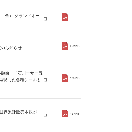
日（金） グランドオー
106KB
定のお知らせ
ル御前」「石川ーサー五
630KB
を再現した各種シールも
』 全世界累計販売本数が
417KB