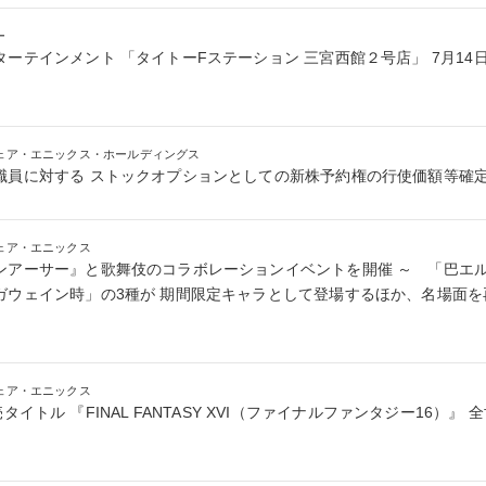
ー
ーテインメント 「タイトーFステーション 三宮西館２号店」 7月14
ェア・エニックス・ホールディングス
職員に対する ストックオプションとしての新株予約権の行使価額等確
ェア・エニックス
ンアーサー』と歌舞伎のコラボレーションイベントを開催 ～ 「巴エ
ガウェイン時」の3種が 期間限定キャラとして登場するほか、名場面
ェア・エニックス
on5専売タイトル 『FINAL FANTASY XVI（ファイナルファンタジー16）