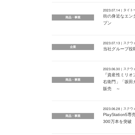
2023.07.14
タイト
街の身近なエンタ
商品・事業
プン
2023.07.13
スクウ
企業
当社グループ役
2023.06.30
スクウ
『資産性ミリオ
商品・事業
右衛門」「坂田
販売 ～
2023.06.28
スクウ
PlayStati
商品・事業
300万本を突破