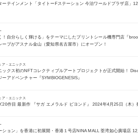
ターテインメント「タイトーFステーション 今治ワールドプラザ店」12
ー
！自分らしく輝ける」をテーマにしたプリントシール機専門店『broo
レープがアスナル金山（愛知県名古屋市）にオープン！
ェア・エニックス
ックス初のNFTコレクティブルアートプロジェクトが正式開始！ Disc
ーアドベンチャー『SYMBIOGENESIS』
ェア・エニックス
20作目 最新作 『サガ エメラルド ビヨンド』 2024年4月25日（木
ー
ション」を香港に初展開・香港１号店NINA MALL 荃湾如心廣場店 1