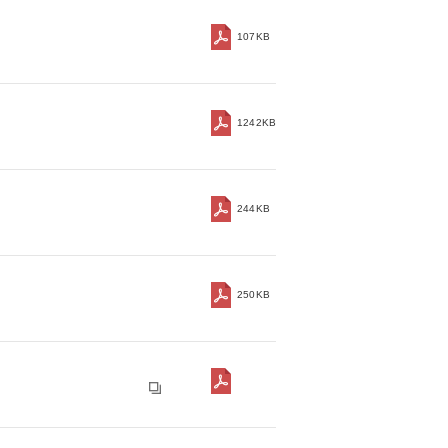
107KB
1242KB
244KB
250KB