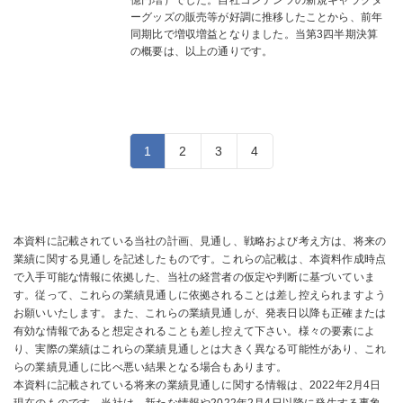
ーグッズの販売等が好調に推移したことから、前年
同期比で増収増益となりました。当第3四半期決算
の概要は、以上の通りです。
1
2
3
4
本資料に記載されている当社の計画、見通し、戦略および考え方は、将来の
業績に関する見通しを記述したものです。これらの記載は、本資料作成時点
で入手可能な情報に依拠した、当社の経営者の仮定や判断に基づいていま
す。従って、これらの業績見通しに依拠されることは差し控えられますよう
お願いいたします。また、これらの業績見通しが、発表日以降も正確または
有効な情報であると想定されることも差し控えて下さい。様々の要素によ
り、実際の業績はこれらの業績見通しとは大きく異なる可能性があり、これ
らの業績見通しに比べ悪い結果となる場合もあります。
本資料に記載されている将来の業績見通しに関する情報は、2022年2月4日
現在のものです。当社は、新たな情報や2022年2月4日以降に発生する事象