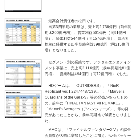
最高会計責任者の松田です。
当第3四半期の業績は、売上高2,736億円（前年同
期比200億円増）、営業利益501億円（同91億円
増）、経常利益544億円（同157億円増）、親会社
株主に帰属する四半期純利益398億円（同215億円
増）となりました。
セグメント別の業績です。デジタルエンタテイン
メント事業は、売上高2,116億円（前年同期比81億
円増）、営業利益494億円（同72億円増）でした。
HDゲームは、「OUTRIDERS」、「NieR
Replicant ver.1.22474487139...」、「Marvel’s
Guardians of the Galaxy」等の発売があったもの
の、前年に「FINAL FANTASY VII REMAKE」、
「Marvel's Avengers（アベンジャーズ）」等の発
売があったことから、前年同期比で減収となりまし
た。
MMOは、「ファイナルファンタジーXIV」の課金
会員数が大幅に増加したことに加え、拡張パッケー