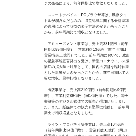
ジの発売により、前年同期比で増収となりました。
スマートデバイス・PCブラウザ等は、既存タイ
トルが弱含んだものの、収益認識に関する会計基準
の適用によって収益の表示方法の変更があったこと
から、前年同期比で増収となりました。
アミューズメント事業は、売上高331億円（前年
同期比88億円増）、営業利益13億円（前年同期は
営業損失11億円）でした。前年同期において、政府
の緊急事態宣言発出を受け、新型コロナウイルス感
染症の拡大防止対策として、国内の店舗を臨時休業
とした影響が大きかったことから、前年同期比で大
幅な増収、黒字転換となりました。
出版事業は、売上高210億円（前年同期比9億円
増）、営業利益89億円（同1億円増）でした。電子
書籍等のデジタル媒体での販売が増加いたしまし
た。また、紙媒体での販売も堅調に推移し、前年同
期比で増収増益となりました。
ライツ・プロパティ等事業は、売上高104億円
（前年同期比34億円増）、営業利益31億円（同13
億円増）でした。自社コンテンツの新規キャラクタ