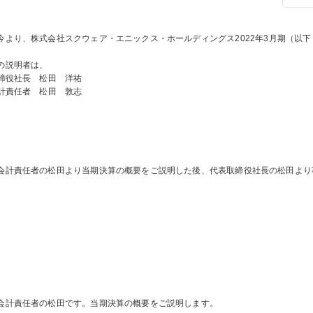
今より、株式会社スクウェア・エニックス・ホールディングス
2022
年
3
月期（以下
の説明者は、
締役社長 松田 洋祐
計責任者 松田 敦志
会計責任者の松田より当期決算の概要をご説明した後、代表取締役社長の松田より
会計責任者の松田です。当期決算の概要をご説明します。