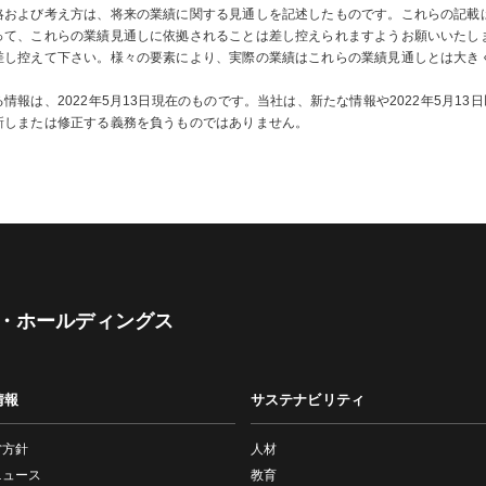
略および考え方は、将来の業績に関する見通しを記述したものです。これらの記載
って、これらの業績見通しに依拠されることは差し控えられますようお願いいたし
差し控えて下さい。様々の要素により、実際の業績はこれらの業績見通しとは大き
報は、2022年5月13日現在のものです。当社は、新たな情報や2022年5月1
新しまたは修正する義務を負うものではありません。
・ホールディングス
情報
サステナビリティ
営方針
人材
ニュース
教育