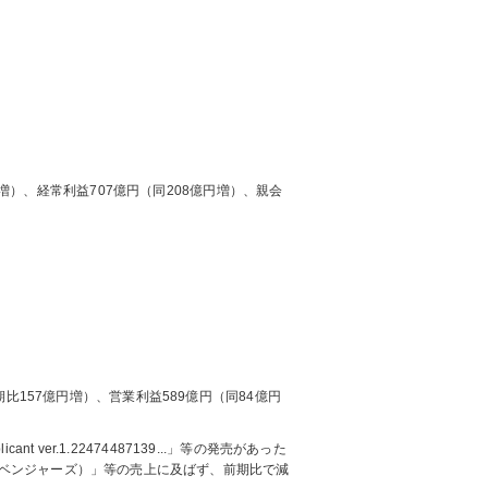
円増）、経常利益707億円（同208億円増）、親会
比157億円増）、営業利益589億円（同84億円
licant ver.1.22474487139...」等の発売があった
ngers（アベンジャーズ）」等の売上に及ばず、前期比で減