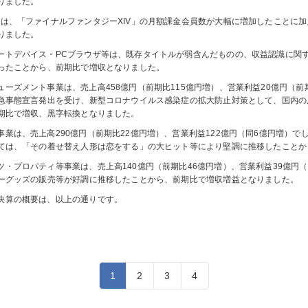
りました。
Oは、「ファイナルファンタジーXIV」の月額課金会員数が大幅に増加したことに
りました。
ートデバイス・PCブラウザ等は、既存タイトルが弱含んだものの、収益認識に関
ったことから、前期比で増収となりました。
ューズメント事業は、売上高458億円（前期比115億円増）、営業利益20億円（
急事態宣言発出を受け、新型コロナウイルス感染症の拡大防止対策として、国内の
期比で増収、黒字転換となりました。
事業は、売上高290億円（前期比22億円増）、営業利益122億円（同6億円増）
ては、「その着せ替え人形は恋をする」の大ヒット等により堅調に推移したことか
ツ・プロパティ等事業は、売上高140億円（前期比46億円増）、営業利益39億円
ーグッズの販売等が好調に推移したことから、前期比で増収増益となりました。
決算の概要は、以上の通りです。
1
2
3
4