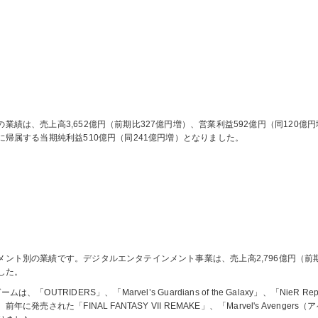
の業績は、売上高3,652億円（前期比327億円増）、営業利益592億円（同120億
に帰属する当期純利益510億円（同241億円増）となりました。
メント別の業績です。デジタルエンタテインメント事業は、売上高2,796億円（前期
した。
ームは、「OUTRIDERS」、「Marvel’s Guardians of the Galaxy」、「NieR Rep
前年に発売された「FINAL FANTASY VII REMAKE」、「Marvel's Ave