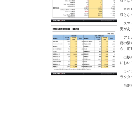
収とな
MM
収とな
スマ
更があ
アミ
府の緊
ら、前
出版
におい
ライ
ラクタ
当期