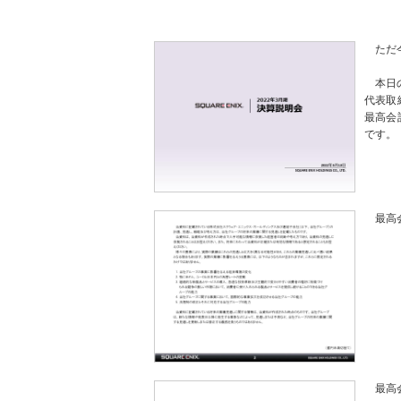
ただ
本日
代表取
最高会
です。
最高
最高