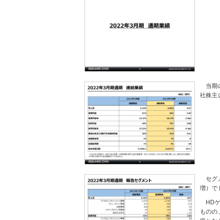
当期
社株主
セグ
増）で
HDゲ
ものの、