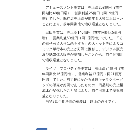
アミューズメント事業は、売上高258億円（前年
同期比48億円増）、営業利益25億円（同19億円
増）でした。既存店売上高が前年を大幅に上回った
ことにより、前年同期比で増収増益となりました。
出版事業は、売上高146億円（前年同期比5億円
増）、営業利益60億円（同1億円増）でした。「そ
の着せ替え人形は恋をする」の大ヒット等によりコ
ミック単行本の売上が好調に推移し、デジタル販売
及び紙媒体の販売が増加したことから、前年同期比
で増収増益となりました。
ライツ・プロパティ等事業は、売上高74億円（前
年同期比16億円増）、営業利益17億円（同21百万
円減）でした。有力IPにかかる新規キャラクターグ
ッズの販売が好調であったものの、商品別の売上構
成比が変化したこと等により、前年同期比で増収減
益となりました。
当第2四半期決算の概要は、以上の通りです。