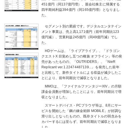
451億円（同137億円増）、親会社株主に帰属する
四半期純利益394億円（同165億円増）となりまし
た。
セグメント別の業績です。デジタルエンタテイン
メント事業は、売上高1,171億円（前年同期比123
億円減）、営業利益245億円（同49億円減）でし
た。
HDゲームは、「ライブアライブ」、「ドラゴン
クエストX 目覚めし五つの種族 オフライン」等の発
売があったものの、「OUTRIDERS」、「NieR
Replicant ver.1.22474487139...」を発売した前年
と比較して、新作タイトルによる収益が減少したこ
とにより、前年同期比で減収となりました。
MMOは、「ファイナルファンタジーXIV」の月額
課金会員数が増加したことにより、前年同期比で増
収となりました。
スマートデバイス・PCブラウザ等は、8月にサー
ビスを開始した「鋼の錬金術師 MOBILE」が好調な
滑り出しとなったものの、既存タイトルの弱含みを
カバーするには至らず、前年同期比で減収となりま
した。