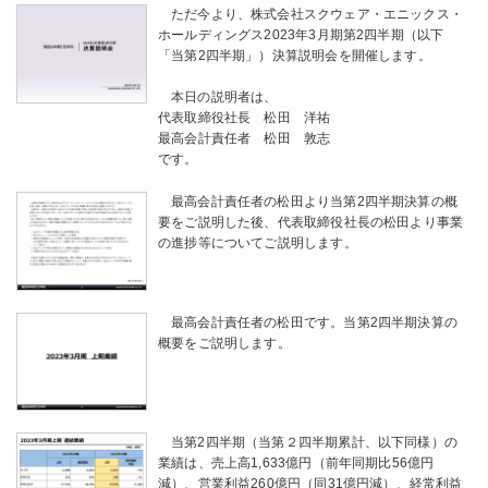
ただ今より、株式会社スクウェア・エニックス・
ホールディングス
2023
年
3
月期第2四半期（以下
「当第2四半期」）決算説明会を開催します。
本日の説明者は、
代表取締役社長 松田 洋祐
最高会計責任者 松田 敦志
です。
最高会計責任者の松田より当第2四半期決算の概
要をご説明した後、代表取締役社長の松田より事業
の進捗等についてご説明します。
最高会計責任者の松田です。当第2四半期決算の
概要をご説明します。
当第2四半期（当第２四半期累計、以下同様）の
業績は、売上高1,633億円（前年同期比56億円
減）、営業利益260億円（同31億円減）、経常利益