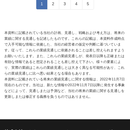
1
2
3
4
5
本資料に記載されている当社の計画、見通し、戦略および考え方は、将来の
業績に関する見通しを記述したものです。これらの記載は、本資料作成時点
で入手可能な情報に依拠した、当社の経営者の仮定や判断に基づいていま
す。従って、これらの業績見通しに依拠されることは差し控えられますよう
お願いいたします。また、これらの業績見通しが、発表日以降も正確または
有効な情報であると想定されることも差し控えて下さい。様々の要素によ
り、実際の業績はこれらの業績見通しとは大きく異なる可能性があり、これ
らの業績見通しに比べ悪い結果となる場合もあります。
本資料に記載されている将来の業績見通しに関する情報は、2022年11月7日
現在のものです。当社は、新たな情報や2022年11月7日以降に発生する事象
などによって、見通しまたは予測など、当社の将来の業績に関する見通しを
更新しまたは修正する義務を負うものではありません。