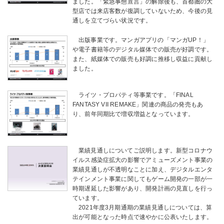
ました。「緊急事態宣言」の解除後も、首都圏の大
型店では来店客数が復調していないため、今後の見
通しを立てづらい状況です。
出版事業です。マンガアプリの「マンガUP！」
や電子書籍等のデジタル媒体での販売が好調です。
また、紙媒体での販売も好調に推移し収益に貢献し
ました。
ライツ・プロパティ等事業です。「FINAL
FANTASY VII REMAKE」関連の商品の発売もあ
り、前年同期比で増収増益となっています。
業績見通しについてご説明します。新型コロナウ
イルス感染症拡大の影響でアミューズメント事業の
業績見通しが不透明なことに加え、デジタルエンタ
テインメント事業に関してもゲーム開発の一部が一
時期遅延した影響があり、開発計画の見直しを行っ
ています。
2021年度3月期通期の業績見通しについては、算
出が可能となった時点で速やかに公表いたします。